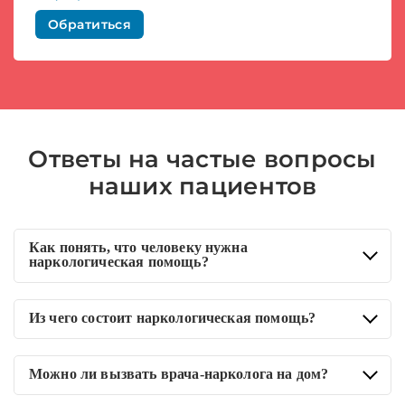
Обратиться
Ответы на частые вопросы
наших пациентов
Как понять, что человеку нужна
наркологическая помощь?
Запой, тяжелая абстиненция, психические расстройства,
Из чего состоит наркологическая помощь?
нарушения работы внутренних органов являются поводами
для обращения к наркологу. Если на начальной стадии
Стандартно в рамках наркологической помощи проводится
алкоголизма человек может сам бросить пить, то по мере
Можно ли вызвать врача-нарколога на дом?
детоксикация, медикаментозная терапия, кодирование,
развития зависимости без помощи врачей не обойтись.